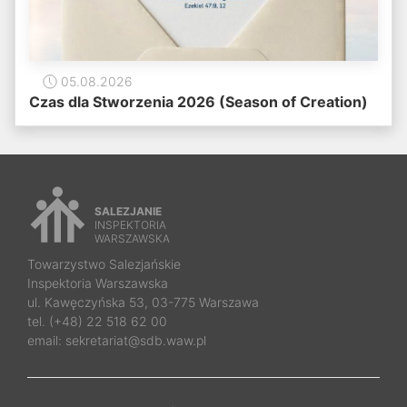
05.08.2026
Czas dla Stworzenia 2026 (Season of Creation)
SALEZJANIE
INSPEKTORIA
WARSZAWSKA
Towarzystwo Salezjańskie
Inspektoria Warszawska
ul. Kawęczyńska 53, 03-775 Warszawa
tel. (+48) 22 518 62 00
email: sekretariat@sdb.waw.pl