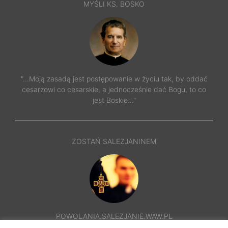
MYŚLI KS. BOSKO
"...Moją zasadą jest postępowanie w życiu tak, by oddać
cesarzowi co cesarskie, a jednocześnie dać Bogu, to co
jest Boskie..."
ZOSTAŃ SALEZJANINEM
POWOLANIA.SALEZJANIE.WAW.PL