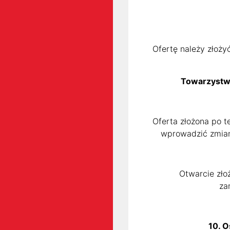
Ofertę należy złoży
Towarzystwa
Oferta złożona po 
wprowadzić zmiany
Otwarcie zło
za
10. 