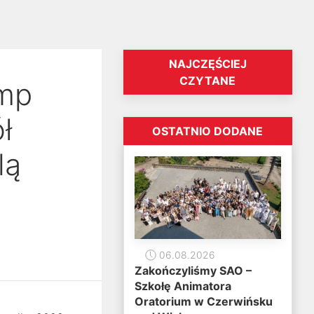
NAJCZĘŚCIEJ
CZYTANE
omp
ł
OSTATNIO DODANE
lą
06.08.2026
Zakończyliśmy SAO –
Szkołę Animatora
Oratorium w Czerwińsku