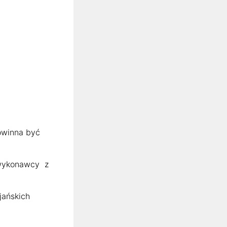
owinna być
 wykonawcy z
jańskich