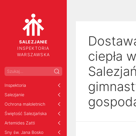
Dostawa
SALEZJANIE
INSPEKTORIA
ciepła 
WARSZAWSKA
Salezja
gimnast
Inspektoria
Salezjanie
gospod
Ochrona małoletnich
Świętość Salezjańska
Artemides Zatti
Sny św. Jana Bosko