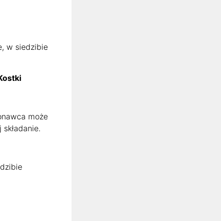
e, w siedzibie
Kostki
konawca może
 składanie.
dzibie