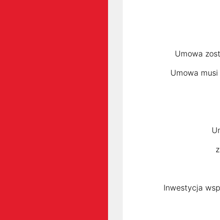
Umowa zosta
Umowa musi z
U
z
Inwestycja wsp