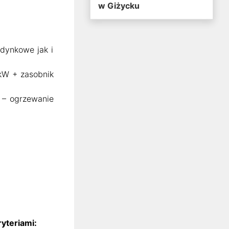
w Giżycku
dynkowe jak i
kW + zasobnik
– ogrzewanie
yteriami: