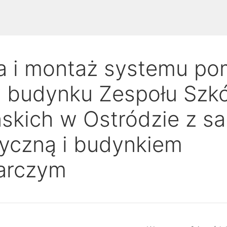
 i montaż systemu p
w budynku Zespołu Szkó
ńskich w Ostródzie z sa
yczną i budynkiem
arczym