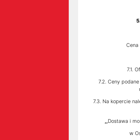
5
Cena 
7.1. 
7.2. Ceny podane
7.3. Na kopercie n
,,
Dostawa i mo
w Os