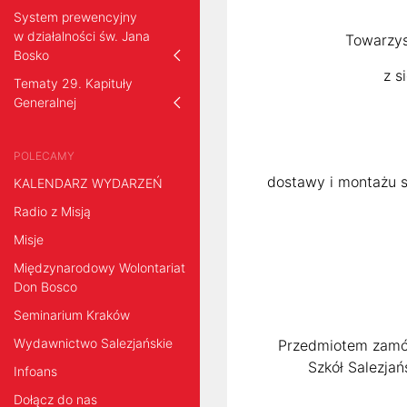
System prewencyjny
w działalności św. Jana
Towarzys
Bosko
z s
Tematy 29. Kapituły
Generalnej
POLECAMY
dostawy i montażu s
KALENDARZ WYDARZEŃ
Radio z Misją
Misje
Międzynarodowy Wolontariat
Don Bosco
Seminarium Kraków
Wydawnictwo Salezjańskie
Przedmiotem zamów
Szkół Salezja
Infoans
Dołącz do nas