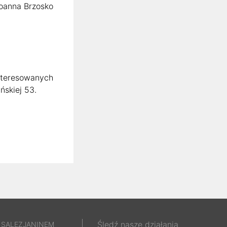
oanna Brzosko
nteresowanych
ńskiej 53.
Śledź nasze działania
 SALEZJANINEM