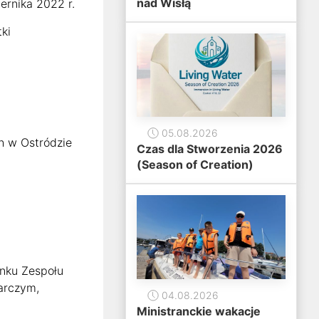
nad Wisłą
ernika 2022 r.
ki
05.08.2026
h w Ostródzie
Czas dla Stworzenia 2026
(Season of Creation)
nku Zespołu
arczym,
04.08.2026
Ministranckie wakacje