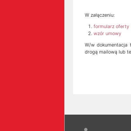
W załączeniu:
formularz oferty
wzór umowy
W/w dokumentacja t
drogą mailową lub te