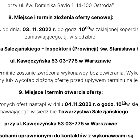
przy ul. św. Dominika Savio 1, 14-100 Ostróda
”
8. Miejsce i termin złożenia oferty cenowej:
00
ć do dnia:
03. 11. 2022 r.
do godz.
10
w zaklejonej koperci
zamawiającego, tj. w siedzibie
 Salezjańskiego
– Inspektorii (Prowincji) św. Stanisława 
ul. Kawęczyńska 53 03-775 w Warszawie
terminie zostanie zwrócona wykonawcy bez otwierania. Wy
 lub wycofać złożoną ofertę przed upływem terminu na jej
9. Miejsce i termin otwarcia oferty:
10
żonych ofert nastąpi w dniu
04.11.2022 r. o godz. 10
w sie
mawiającego w siedzibie
Towarzystwa Salezjańskiego
przy
ul. Kawęczyńska 53 03-775 w Warszawie
Osobami uprawnionymi do kontaktów z wykonawcami są
: